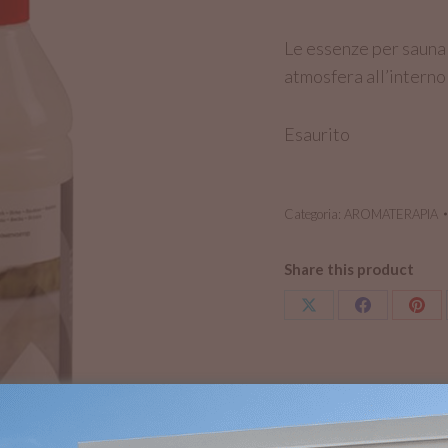
Le essenze per sauna 
atmosfera all’interno
Esaurito
Categoria:
AROMATERAPIA
Share this product
Condividi
Condividi
Cond
su
su
su
X
Facebook
Pint