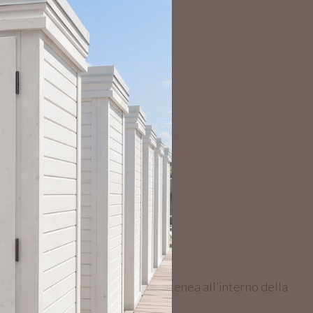
 tappi ogni 4 litri d’acqua);
diffusione e vaporizzazione omogenea all’interno della