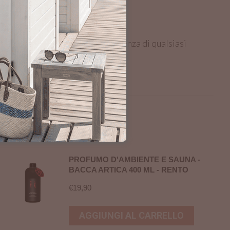
so moderato ed in caso d’insorgenza di qualsiasi
PROFUMO D'AMBIENTE E SAUNA -
BACCA ARTICA 400 ML - RENTO
€
19,90
AGGIUNGI AL CARRELLO