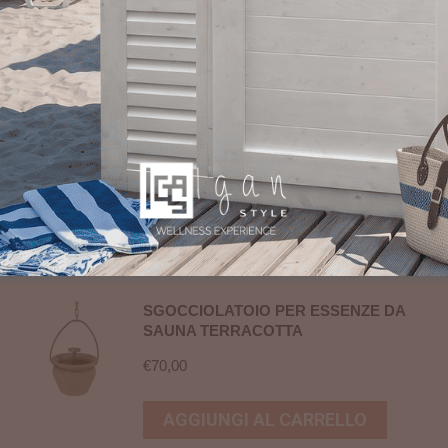
sibilizzazione per occhi e mucose di naso e gola. Farne un u
portata dei bambini.
SGOCCIOLATOIO PER ESSENZE DA
SAUNA TERRACOTTA
€
70,00
AGGIUNGI AL CARRELLO