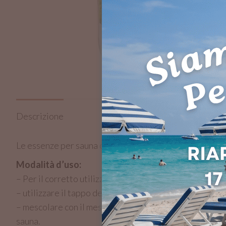
Descrizione
Le essenze per sauna con oli essenziali consentono di 
Modalità d’uso:
– Per il corretto utilizzo dell’essenza è necessario, pr
– utilizzare il tappo dello stesso come misurino e versar
– mescolare con il mestolo in dotazione e versare deli
sauna.