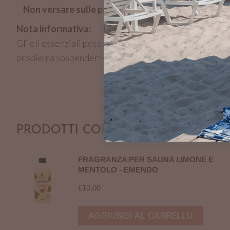
–
Non versare sulle pietre allo stato puro.
Nota informativa:
Gli oli essenziali possono determinare fenomeni di sen
problema sospenderne l’utilizzo. Tenere lontano dalla 
PRODOTTI CORRELATI
FRAGRANZA PER SAUNA LIMONE E
MENTOLO - EMENDO
€
10,00
AGGIUNGI AL CARRELLO