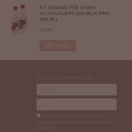
KIT ESSENZE PER SAUNA
ALL'EUCALIPTO (500 ML) E PINO
(500 ML)
€
29,90
DETTAGLI
ISCRIVITI ALLA NEWSLETTER
Nome *
E-mail *
Usando questo modulo acconsenti alla
conservazione e all'suo dei tuoi dati da parte di
questo sito.