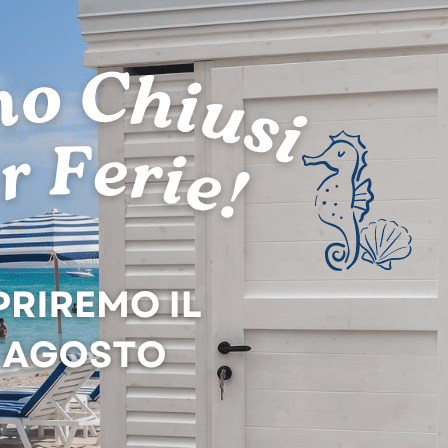
creare una piacevole atmosfera all’interno del locale sauna.
ima dell’uso, agitare energeticamente il flacone sigillato;
e nel secchio d’acqua 1 o 2 tappi di essenza (diluizione 1 o 2
catamente sulle pietre, solo se arroventate, per avere una 