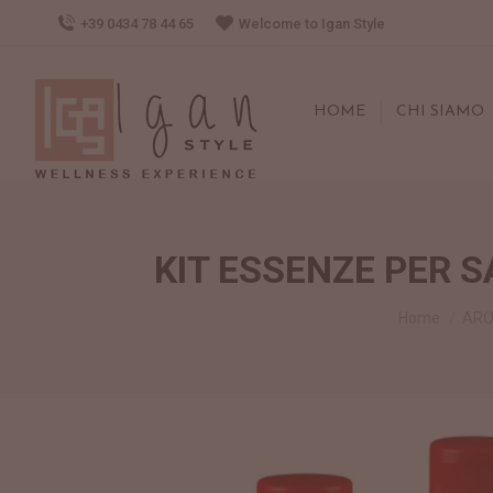
+39 0434 78 44 65
Welcome to Igan Style
HOME
CHI SIAMO
KIT ESSENZE PER S
Tu sei qui:
Home
ARO