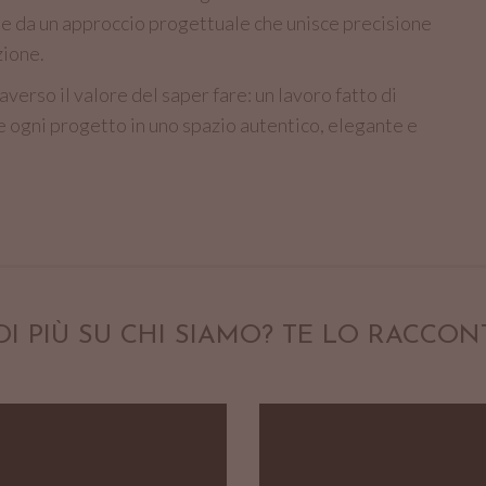
li e da un approccio progettuale che unisce precisione
zione.
verso il valore del saper fare: un lavoro fatto di
e ogni progetto in uno spazio autentico, elegante e
DI PIÙ SU CHI SIAMO? TE LO RACCON