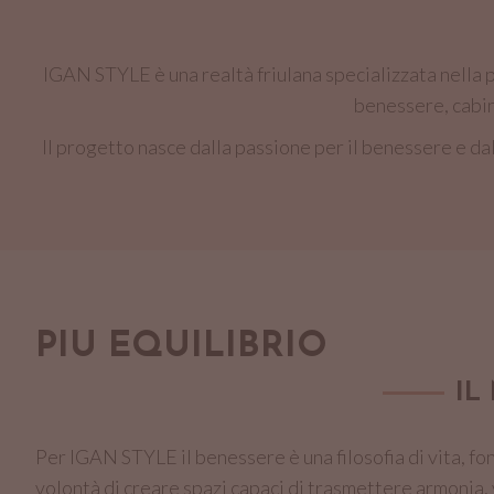
IGAN STYLE è una realtà friulana specializzata nella 
benessere, cabine
Il progetto nasce dalla passione per il benessere e dall
PIÙ EQUILIBRIO
IL
Per IGAN STYLE il benessere è una filosofia di vita, fon
volontà di creare spazi capaci di trasmettere armonia, v