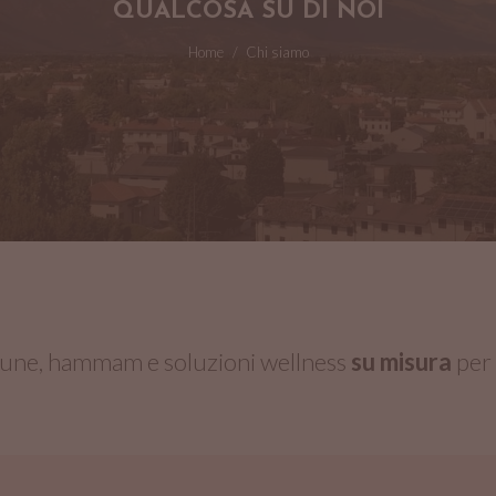
QUALCOSA SU DI NOI
Home
Tu sei qui:
Chi siamo
une, hammam e soluzioni wellness
su misura
per