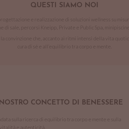
QUESTI SIAMO NOI
progettazione e realizzazione di soluzioni wellness su misur
 di sale, percorsi Kneipp, Private e Public Spa, minipiscin
a convinzione che, accanto ai ritmi intensi della vita quotid
cura di sé e all’equilibrio tra corpo e mente.
 NOSTRO CONCETTO DI BENESSERE
data sulla ricerca di equilibrio tra corpo e mente e sulla
italità e autenticità.