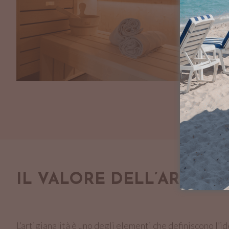
IL VALORE DELL’ARTIGIA
L’artigianalità è uno degli elementi che definiscono l’