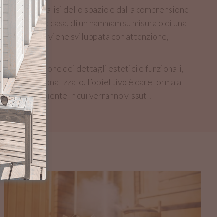
iente, dall’analisi dello spazio e dalla comprensione
na sauna per la casa, di un hammam su misura o di una
 realizzazione viene sviluppata con attenzione,
 alla definizione dei dettagli estetici e funzionali,
ciso e personalizzato. L’obiettivo è dare forma a
ati nell’ambiente in cui verranno vissuti.