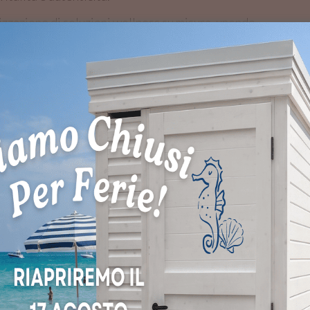
izzazione di soluzioni wellness su misura, unendo
orma a progetti eleganti, funzionali e pensati per durare
COME LAVORIAMO
OGNI PROGETTO NASC
NELLA PROGETTAZIO
Ogni progetto firmato IGAN STYLE nasce da un percorso co
benessere vengono studiati in modo armonioso.