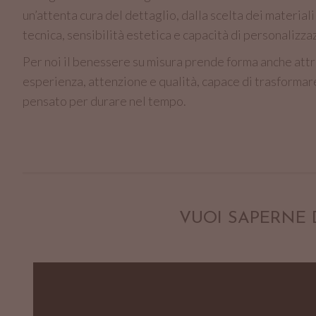
un’attenta cura del dettaglio, dalla scelta dei materia
tecnica, sensibilità estetica e capacità di personalizza
Per noi il benessere su misura prende forma anche attra
esperienza, attenzione e qualità, capace di trasformar
pensato per durare nel tempo.
VUOI SAPERNE 