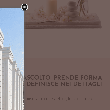
E DALL'ASCOLTO, PRENDE FORMA
NE E SI DEFINISCE NEI DETTAGLI
struito su misura, in cui estetica, funzionalità e