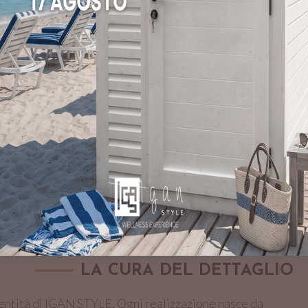
Il nostro metodo parte dall’ascolto delle esigenze del cl
del risultato che si desidera ottenere. Che si tratti di u
soluzione wellness per hotel e strutture ricettive, ogni
competenza e visione d’insieme.
Dalla progettazione tecnica alla scelta dei materiali, fino
accompagniamo ogni fase del lavoro con un approccio pre
spazi wellness autentici, durevoli e perfettamente integr
NALITÀ
LA CURA DEL DETTAGLIO
identità di IGAN STYLE. Ogni realizzazione nasce da