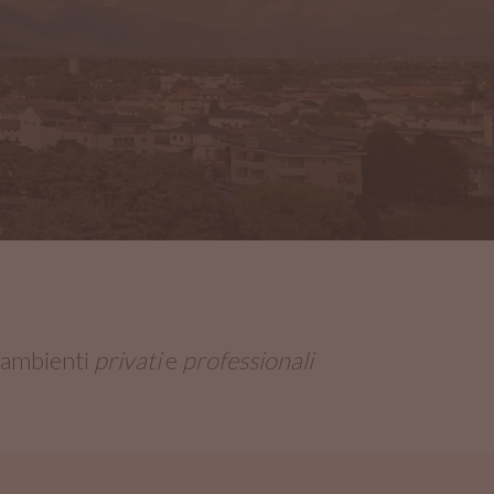
 ambienti
privati
e
professionali