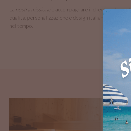
La
nostra missione
è accompagnare il cliente nella real
qualità, personalizzazione e design italiano per dare f
nel tempo.