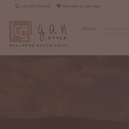
+39 0434 78 44 65
Welcome to Igan Style
HOME
CHI SIAMO