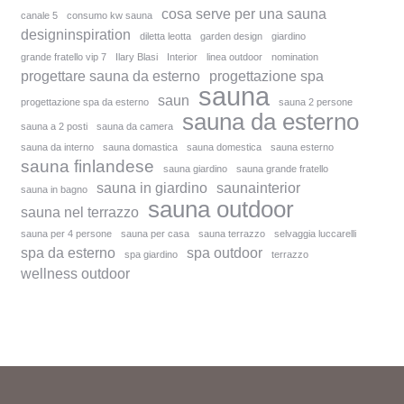
cosa serve per una sauna
canale 5
consumo kw sauna
designinspiration
diletta leotta
garden design
giardino
grande fratello vip 7
Ilary Blasi
Interior
linea outdoor
nomination
progettare sauna da esterno
progettazione spa
sauna
saun
progettazione spa da esterno
sauna 2 persone
sauna da esterno
sauna a 2 posti
sauna da camera
sauna da interno
sauna domastica
sauna domestica
sauna esterno
sauna finlandese
sauna giardino
sauna grande fratello
sauna in giardino
saunainterior
sauna in bagno
sauna outdoor
sauna nel terrazzo
sauna per 4 persone
sauna per casa
sauna terrazzo
selvaggia luccarelli
spa da esterno
spa outdoor
spa giardino
terrazzo
wellness outdoor