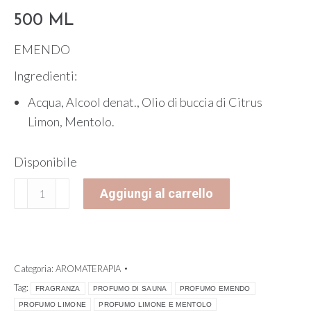
500 ML
EMENDO
Ingredienti:
Acqua, Alcool denat., Olio di buccia di Citrus
Limon, Mentolo.
Disponibile
Fragranza
Aggiungi al carrello
per
sauna
Limone
e
Categoria:
AROMATERAPIA
Mentolo
Tag:
FRAGRANZA
PROFUMO DI SAUNA
PROFUMO EMENDO
-
PROFUMO LIMONE
PROFUMO LIMONE E MENTOLO