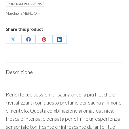
EMENDO
PROFUMO PER SAUNA
quantità
Marchio:
EMENDO
Share this product
Condividi
Condividi
Condividi
Condividi
su
su
su
su
X
Facebook
Pinterest
LinkedIn
Descrizione
Rendi le tue sessioni di sauna ancora più fresche e
rivitalizzanti con questo profumo per sauna al limone
e mentolo. Questa combinazione aromatica unica,
fresca e intensa, è pensata per offrire un’esperienza
sensoriale tonificante e rinfrescante durante i tuoi