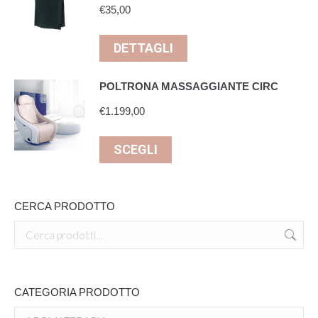
€
35,00
DETTAGLI
POLTRONA MASSAGGIANTE CIRC
€
1.199,00
Questo
SCEGLI
prodotto
ha
più
CERCA PRODOTTO
varianti.
Le
opzioni
possono
CATEGORIA PRODOTTO
essere