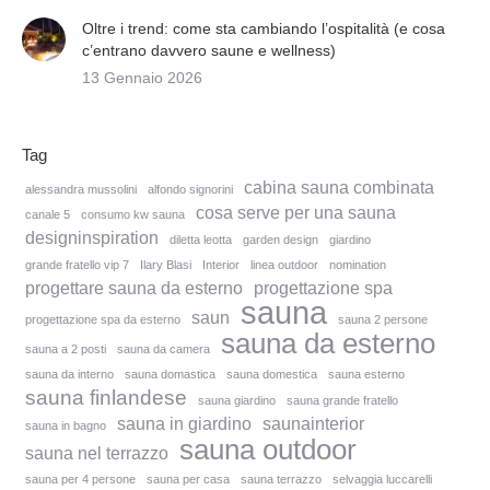
Oltre i trend: come sta cambiando l’ospitalità (e cosa
c’entrano davvero saune e wellness)
13 Gennaio 2026
Tag
cabina sauna combinata
alessandra mussolini
alfondo signorini
cosa serve per una sauna
canale 5
consumo kw sauna
designinspiration
diletta leotta
garden design
giardino
grande fratello vip 7
Ilary Blasi
Interior
linea outdoor
nomination
progettare sauna da esterno
progettazione spa
sauna
saun
progettazione spa da esterno
sauna 2 persone
sauna da esterno
sauna a 2 posti
sauna da camera
sauna da interno
sauna domastica
sauna domestica
sauna esterno
sauna finlandese
sauna giardino
sauna grande fratello
sauna in giardino
saunainterior
sauna in bagno
sauna outdoor
sauna nel terrazzo
sauna per 4 persone
sauna per casa
sauna terrazzo
selvaggia luccarelli