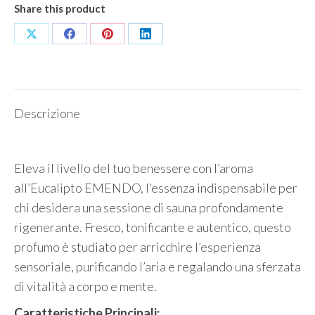
Share this product
Condividi
Condividi
Condividi
Condividi
su
su
su
su
X
Facebook
Pinterest
LinkedIn
Descrizione
Eleva il livello del tuo benessere con l’aroma
all’Eucalipto EMENDO, l’essenza indispensabile per
chi desidera una sessione di sauna profondamente
rigenerante. Fresco, tonificante e autentico, questo
profumo è studiato per arricchire l’esperienza
sensoriale, purificando l’aria e regalando una sferzata
di vitalità a corpo e mente.
Caratteristiche Principali: