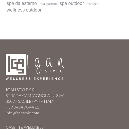
spa da esterno
spa outdoor
spa giardino
terrazzo
wellness outdoor
IGAN STYLE S.R.L.
STRADA CAMPAGNOLA, N. 39/A
33077 SACILE (PN) – ITALY
+39 0434 78 44 65
info@iganstyle.com
CASETTE WELLNESS