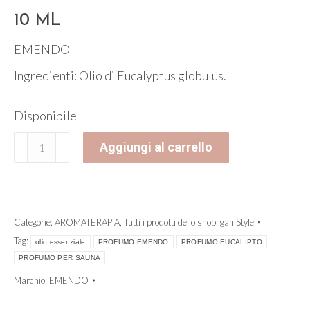
10 ML
EMENDO
Ingredienti: Olio di Eucalyptus globulus.
Disponibile
Olio
Aggiungi al carrello
essenziale
per
sauna
all'Eucalipto
Categorie:
AROMATERAPIA
,
Tutti i prodotti dello shop Igan Style
-
Tag:
olio essenziale
PROFUMO EMENDO
PROFUMO EUCALIPTO
EMENDO
PROFUMO PER SAUNA
quantità
Marchio:
EMENDO