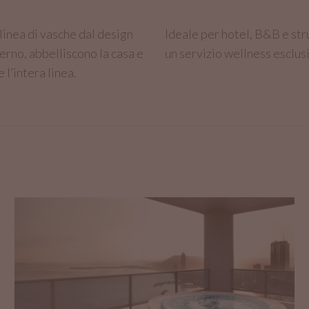
linea di vasche dal design
Ideale per hotel, B&B e str
erno, abbelliscono la casa e
un servizio wellness esclusi
 l’intera linea.