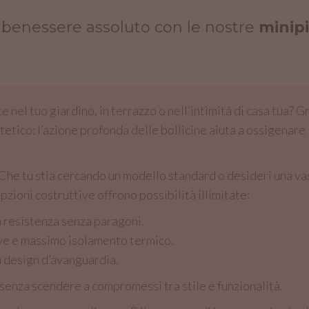
di benessere assoluto con le nostre
minipi
nel tuo giardino, in terrazzo o nell’intimità di casa tua? Gr
stetico: l’azione profonda delle bollicine aiuta a ossigenare 
a. Che tu stia cercando un modello standard o desideri una 
pzioni costruttive offrono possibilità illimitate:
 resistenza senza paragoni.
ve e massimo isolamento termico.
un design d’avanguardia.
 senza scendere a compromessi tra stile e funzionalità.