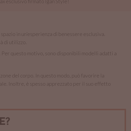
ax esclusivo firmato Igan Style!
spazio in un’esperienza di benessere esclusiva.
 di utilizzo.
e. Per questo motivo, sono disponibili modelli adatti a
e zone del corpo. In questo modo, può favorire la
le. Inoltre, è spesso apprezzato per il suo effetto
E?