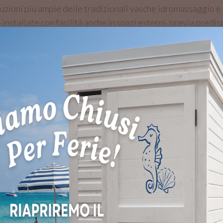
zioni più ampie delle tradizionali vasche idromassaggio e 
 installate con facilità anche in spazi esterni, previa predis
erata, le minipiscine mantengono il calore costante e risul
ricata dopo ogni utilizzo, ma viene mantenuta in condizioni 
temi di filtrazione, come
filtrazione a cartuccia
,
filtrazione a
praticità e comfort nel tempo.
 MINIPISCINE