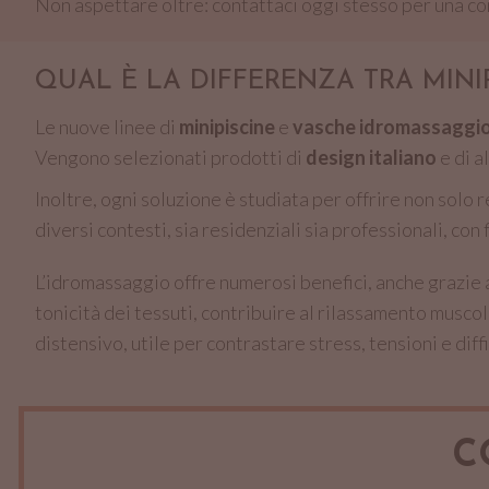
Non aspettare oltre: contattaci oggi stesso per una co
QUAL È LA DIFFERENZA TRA MINI
Le nuove linee di
minipiscine
e
vasche idromassaggi
Vengono selezionati prodotti di
design italiano
e di a
Inoltre, ogni soluzione è studiata per offrire non solo 
diversi contesti, sia residenziali sia professionali, con 
L’idromassaggio offre numerosi benefici, anche grazie al
tonicità dei tessuti, contribuire al rilassamento musc
distensivo, utile per contrastare stress, tensioni e diff
C