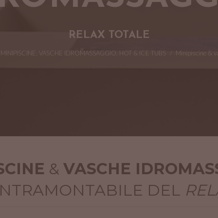
RELAX TOTALE
MINIPISCINE, VASCHE IDROMASSAGGIO, HOT & ICE TUBS
Tu sei qui:
Minipiscine & 
SCINE
&
VASCHE IDROMAS
 INTRAMONTABILE DEL
REL