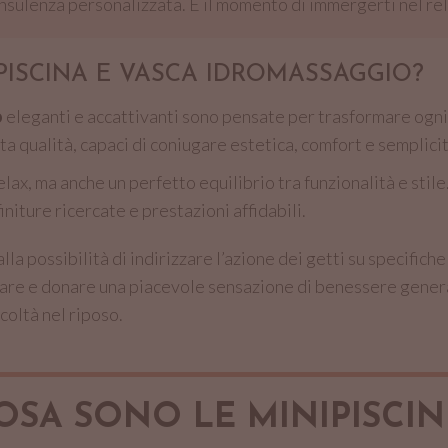
nsulenza personalizzata. È il momento di immergerti nel rel
PISCINA E VASCA IDROMASSAGGIO?
o
eleganti e accattivanti sono pensate per trasformare ogni 
lta qualità, capaci di coniugare estetica, comfort e semplicità
relax, ma anche un perfetto equilibrio tra funzionalità e stil
finiture ricercate e prestazioni affidabili.
la possibilità di indirizzare l’azione dei getti su specifich
olare e donare una piacevole sensazione di benessere genera
icoltà nel riposo.
OSA SONO LE MINIPISCIN