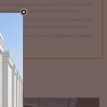
sono progettate per accogliere fino a 7-8 persone.
posizione per il rapido allacciamento idrico.
tano sempre pronte all’uso. Infatti, a differenza di
ottimali grazie a sistemi di trattamento dedicati.
 sabbia
oppure ionizzatore, così da garantire igiene,