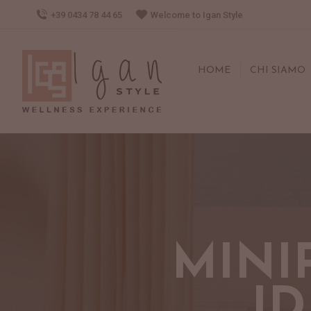
+39 0434 78 44 65
Welcome to Igan Style
HOME
CHI SIAMO
MINI
I