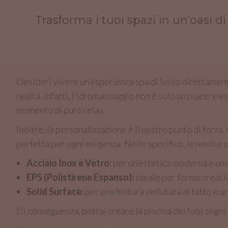
Trasforma i tuoi spazi in un’oasi 
Desideri vivere un’esperienza spa di lusso direttamente 
realtà. Infatti, l’idromassaggio non è solo un piacere e
momento di puro relax.
Inoltre, la personalizzazione è il nostro punto di forz
perfetta per ogni esigenza. Nello specifico, le nostre o
Acciaio Inox e Vetro:
per un’estetica moderna e una
EPS (Polistirene Espanso):
ideale per forme creati
Solid Surface:
per una finitura vellutata al tatto e 
Di conseguenza, potrai creare la piscina dei tuoi sogni