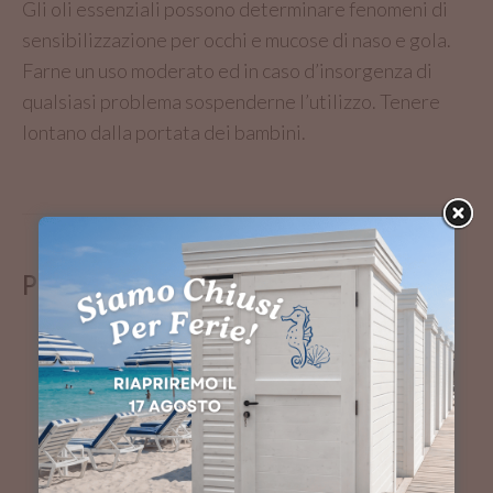
Gli oli essenziali possono determinare fenomeni di
sensibilizzazione per occhi e mucose di naso e gola.
Farne un uso moderato ed in caso d’insorgenza di
qualsiasi problema sospenderne l’utilizzo. Tenere
lontano dalla portata dei bambini.
PRODOTTI CORRELATI
OLIO ESSENZIALE PER SAUNA
FORESTA NORDICA (METSA) -
EMENDO
€
12,00
AGGIUNGI AL CARRELLO