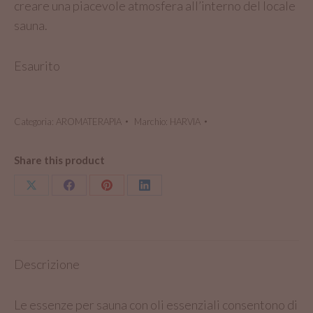
creare una piacevole atmosfera all’interno del locale
sauna.
Esaurito
Categoria:
AROMATERAPIA
Marchio:
HARVIA
Share this product
Condividi
Condividi
Condividi
Condividi
su
su
su
su
X
Facebook
Pinterest
LinkedIn
Descrizione
Le essenze per sauna con oli essenziali consentono di