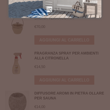
SGOCCIOLATOIO PER ESSENZE DA
SAUNA TERRACOTTA
€
70,00
AGGIUNGI AL CARRELLO
FRAGRANZA SPRAY PER AMBIENTI
ALLA CITRONELLA
€
14,50
AGGIUNGI AL CARRELLO
DIFFUSORE AROMI IN PIETRA OLLARE
PER SAUNA
€
14,00