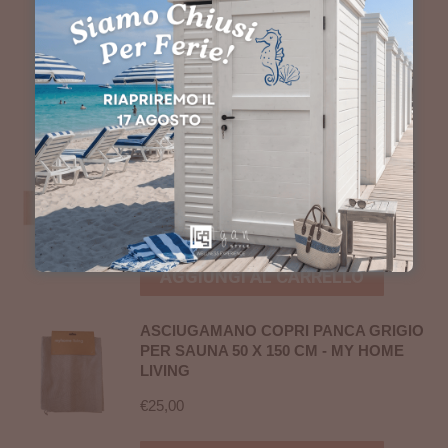
OLIO PROTETTIVO PER PANCHE
DELLA SAUNA 0,25 L
€
28,00
AGGIUNGI AL CARRELLO
ASCIUGAMANO COPRI PANCA BEIGE
PER SAUNA 60 X 160 CM - RENTO
€
33,00
AGGIUNGI AL CARRELLO
ASCIUGAMANO COPRI PANCA GRIGIO
PER SAUNA 50 X 150 CM - MY HOME
LIVING
€
25,00