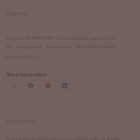
Esaurito
Categorie:
AROMATERAPIA
,
Tutti i prodotti dello shop Igan Style
Tag:
Accessori Sauna
profumo foresta
PROFUMO PER SAUNA
Marchio:
RENTO
Share this product
Condividi
Condividi
Condividi
Condividi
su
su
su
su
X
Facebook
Pinterest
LinkedIn
Descrizione
Il profumo della foresta ricorda gli aghi di abete