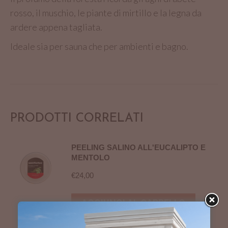
rosso, il muschio, le piante di mirtillo e la legna da
ardere appena tagliata.
Ideale sia per sauna che per ambienti e bagno.
PRODOTTI CORRELATI
PEELING SALINO ALL'EUCALIPTO E
MENTOLO
€
24,00
AGGIUNGI AL CARRELLO