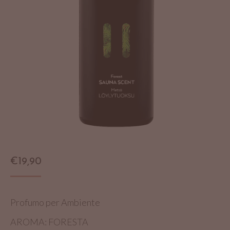
€
19,90
Profumo per Ambiente
AROMA: FORESTA