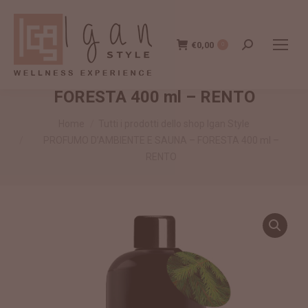
€
0,00
Cerca:
0
PROFUMO D’AMBIENTE E SAUNA –
FORESTA 400 ml – RENTO
Tu sei qui:
Home
Tutti i prodotti dello shop Igan Style
PROFUMO D’AMBIENTE E SAUNA – FORESTA 400 ml –
RENTO