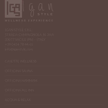
Le
opzioni
possono
essere
scelte
IGAN STYLE S.R.L.
nella
STRADA CAMPAGNOLA, N. 39/A
33077 SACILE (PN) – ITALY
pagina
+39 0434 78 44 65
del
info@iganstyle.com
prodotto
CASETTE WELLNESS
OFFICINA SAUNA
OFFICINA HAMMAM
OFFICINA ALL INN
ACQUA & RELAX