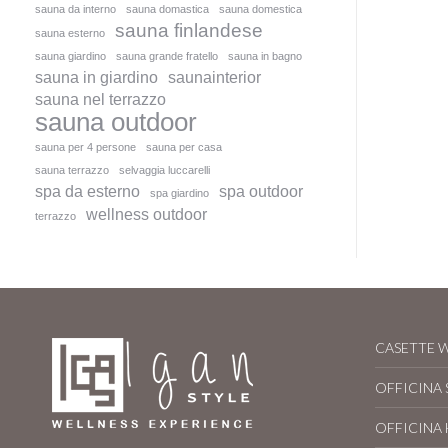
sauna da interno
sauna domastica
sauna domestica
sauna finlandese
sauna esterno
sauna giardino
sauna grande fratello
sauna in bagno
sauna in giardino
saunainterior
sauna nel terrazzo
sauna outdoor
sauna per 4 persone
sauna per casa
sauna terrazzo
selvaggia luccarelli
spa da esterno
spa outdoor
spa giardino
wellness outdoor
terrazzo
CASETTE 
OFFICINA
OFFICINA