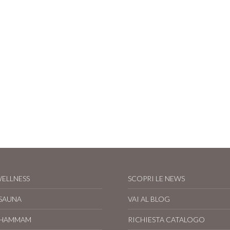
WELLNESS
SCOPRI LE NEWS
 SAUNA
VAI AL BLOG
 HAMMAM
RICHIESTA CATALOGO