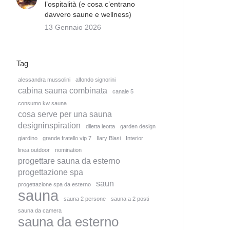
l’ospitalità (e cosa c’entrano
davvero saune e wellness)
13 Gennaio 2026
Tag
alessandra mussolini
alfondo signorini
cabina sauna combinata
canale 5
consumo kw sauna
cosa serve per una sauna
designinspiration
diletta leotta
garden design
giardino
grande fratello vip 7
Ilary Blasi
Interior
linea outdoor
nomination
progettare sauna da esterno
progettazione spa
saun
progettazione spa da esterno
sauna
sauna 2 persone
sauna a 2 posti
sauna da camera
sauna da esterno