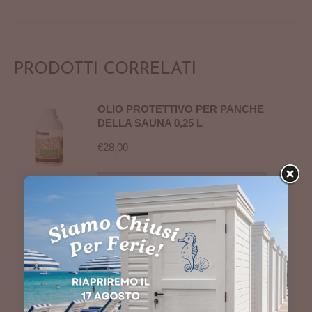
PRODOTTI CORRELATI
OLIO PROTETTIVO PER PANCHE
DELLA SAUNA 0,25 L
€
28,00
AGGIUNGI AL CARRELLO
DETERGENTE SPRAY PER SAUNA
€
15,00
DETTAGLI