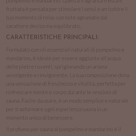
pompelmo e mandarino. Questa fragranza fresca e
fruttata è pensata per stimolare i sensi e arricchire il
tuo momento di relax con note agrumate dal
carattere deciso ma equilibrato.
CARATTERISTICHE PRINCIPALI:
Formulato con oli essenziali naturali di pompelmo e
mandarino, è ideale per essere aggiunto all’acqua
delle pietre roventi, sprigionando un aroma
avvolgente e rinvigorente. La sua composizione dona
una sensazione di freschezza e vitalità, perfetta per
rinfrescare mente e corpo durante le sessioni di
sauna. Facile da usare, è un modo semplice e naturale
per trasformare ogni esperienza sauna in un
momento unico di benessere.
Il profumo per sauna al pompelmo e mandarino è il