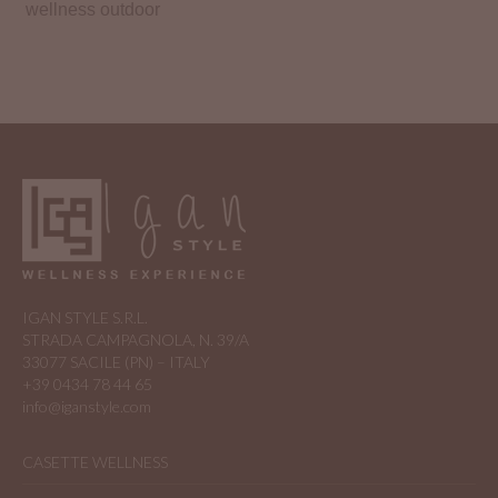
wellness outdoor
IGAN STYLE S.R.L.
STRADA CAMPAGNOLA, N. 39/A
33077 SACILE (PN) – ITALY
+39 0434 78 44 65
info@iganstyle.com
CASETTE WELLNESS