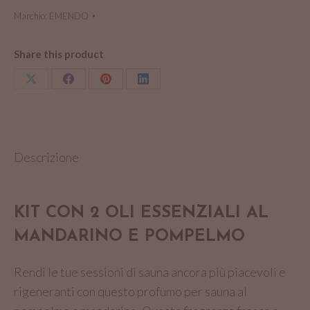
e
Marchio:
EMENDO
Pompelmo
-
Share this product
EMENDO
Condividi
Condividi
Condividi
Condividi
quantità
su
su
su
su
X
Facebook
Pinterest
LinkedIn
Descrizione
KIT CON 2 OLI ESSENZIALI AL
MANDARINO E POMPELMO
Rendi le tue sessioni di sauna ancora più piacevoli e
rigeneranti con questo profumo per sauna al