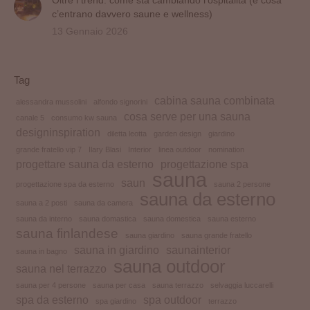
c’entrano davvero saune e wellness)
13 Gennaio 2026
Tag
cabina sauna combinata
alessandra mussolini
alfondo signorini
cosa serve per una sauna
canale 5
consumo kw sauna
designinspiration
diletta leotta
garden design
giardino
grande fratello vip 7
Ilary Blasi
Interior
linea outdoor
nomination
progettare sauna da esterno
progettazione spa
sauna
saun
progettazione spa da esterno
sauna 2 persone
sauna da esterno
sauna a 2 posti
sauna da camera
sauna da interno
sauna domastica
sauna domestica
sauna esterno
sauna finlandese
sauna giardino
sauna grande fratello
sauna in giardino
saunainterior
sauna in bagno
sauna outdoor
sauna nel terrazzo
sauna per 4 persone
sauna per casa
sauna terrazzo
selvaggia luccarelli
spa da esterno
spa outdoor
spa giardino
terrazzo