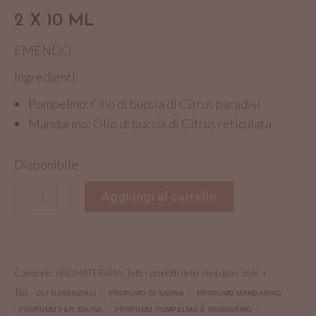
2 X 10 ML
EMENDO
Ingredienti:
Pompelmo: Olio di buccia di Citrus paradisi
Mandarino: Olio di buccia di Citrus reticulata
Disponibile
KIT
Aggiungi al carrello
con
2
oli
essenziali
Categorie:
AROMATERAPIA
,
Tutti i prodotti dello shop Igan Style
al
Tag:
OLI OSSENZIALI
PROFUMO DI SAUNA
PROFUMO MANDARINO
Mandarino
PROFUMO PER SAUNA
PROFUMO POMPELMO E MANDARINO