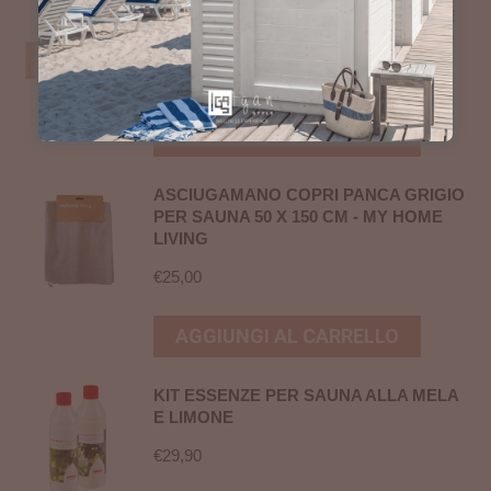
ASCIUGAMANO COPRI PANCA BEIGE
PER SAUNA 60 X 160 CM - RENTO
€
33,00
AGGIUNGI AL CARRELLO
ASCIUGAMANO COPRI PANCA GRIGIO
PER SAUNA 50 X 150 CM - MY HOME
LIVING
€
25,00
AGGIUNGI AL CARRELLO
KIT ESSENZE PER SAUNA ALLA MELA
E LIMONE
€
29,90