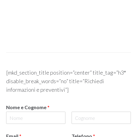
[mkd_section_title position=”center” title_tag=”h3″
disable_break_words=”no” title=”Richiedi
informazioni e preventivi”]
Nome e Cognome
*
Email
*
Telefono
*