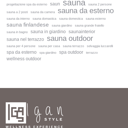
sauna
saun
progettazione spa da esterno
sauna 2 persone
sauna da esterno
sauna a 2 posti
sauna da camera
sauna da interno
sauna domastica
sauna domestica
sauna esterno
sauna finlandese
sauna giardino
sauna grande fratello
sauna in giardino
saunainterior
sauna in bagno
sauna outdoor
sauna nel terrazzo
sauna per 4 persone
sauna per casa
sauna terrazzo
selvaggia luccarelli
spa da esterno
spa outdoor
spa giardino
terrazzo
wellness outdoor