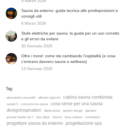
9 Marzo 2026
Sauna da esterno: guida tecnica alle predisposizioni e
consigli utili
6 Marzo 2026
Stufe elettriche per sauna: la guida per un uso corretto
e gli errori da evitare
30 Gennaio 2026
Oltre i trend: come sta cambiando l’ospitalità (e cosa
c’entrano davvero saune e wellness)
13 Gennaio 2026
Tag
cabina sauna combinata
alessandra mussolini
alfondo signorini
cosa serve per una sauna
canale 5
consumo kw sauna
designinspiration
diletta leotta
garden design
giardino
grande fratello vip 7
Ilary Blasi
Interior
linea outdoor
nomination
progettare sauna da esterno
progettazione spa