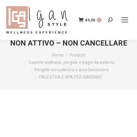
€
0,00
Cerca:
0
PALESTRA E SPA PER GIARDINO –
NON ATTIVO – NON CANCELLARE
Tu sei qui:
Home
Prodotti
Casette wellness, pergole e bagni da esterno
Pergole con palestra e area benessere
PALESTRA E SPA PER GIARDINO…